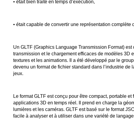
• était bien traité en temps d’exécution,
• était capable de convertir une représentation complète
Un GLTF (Graphics Language Transmission Format) est don
transmission et le chargement efficaces de modèles 3D et
textures et les animations. Il a été développé par le gro
devenu un format de fichier standard dans l’industrie de la
jeux.
Le format GLTF est conçu pour être compact, portable et fa
applications 3D en temps réel. Il prend en charge la géom
lumières et les caméras. GLTF est basé sur le format JSO
facile à analyser et à utiliser dans une variété de langa