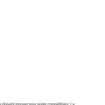
s doivent innover pour rester compétitives. La