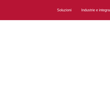
Soluzioni
Industrie e integra
la
ion 3D
 coûts