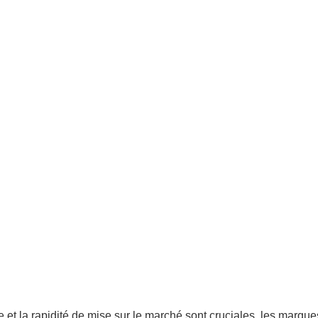
e le
arket
marques
 et la rapidité de mise sur le marché sont cruciales, les marque