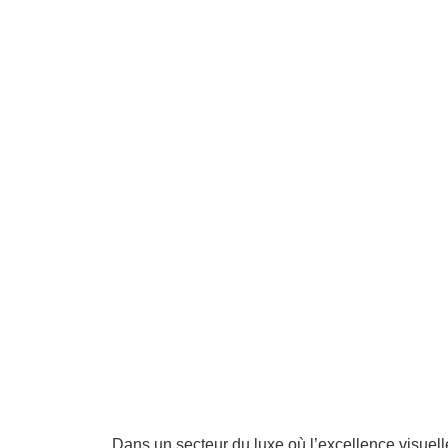
et accélèr
time-to-m
pour les 
de luxe ?
Dans un secteur du luxe où l’excellence visuelle