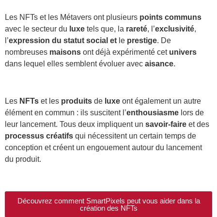
Les NFTs et les Métavers ont plusieurs
points communs
avec le secteur du
luxe
tels que, la
rareté
, l’
exclusivité
,
l’
expression du statut social et
le
prestige
. De
nombreuses
maisons
ont déjà expérimenté cet
univers
dans lequel elles semblent évoluer avec
aisance
.
Les
NFTs
et les
produits
de
luxe
ont également un autre
élément en commun : ils suscitent l’
enthousiasme
lors de
leur lancement. Tous deux impliquent un
savoir-faire
et des
processus créatifs
qui nécessitent un certain temps de
conception et créent un engouement autour du lancement
du produit.
Découvrez comment SmartPixels peut vous aider dans la
création des NFTs