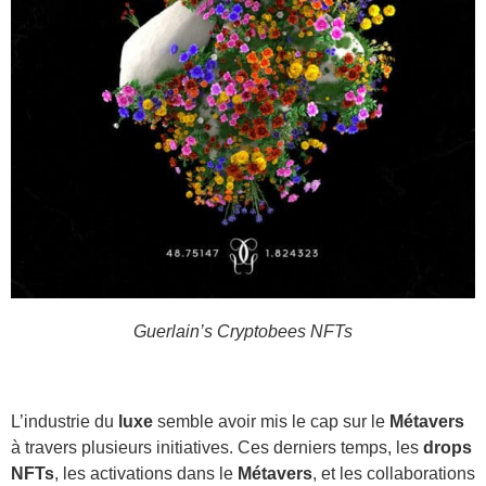
Guerlain’s Cryptobees NFTs
L’industrie du
luxe
semble avoir mis le cap sur le
Métavers
à travers plusieurs initiatives. Ces derniers temps, les
drops
NFTs
, les activations dans le
Métavers
, et les collaborations